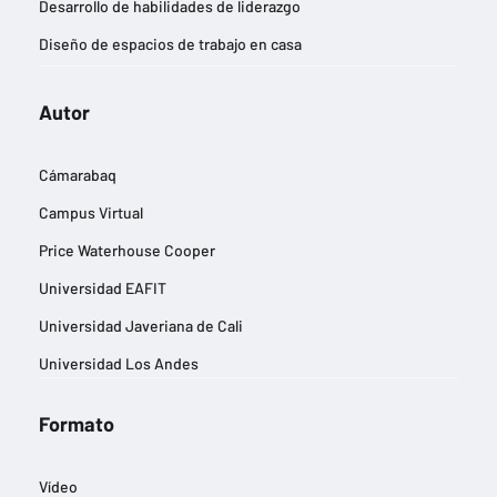
Desarrollo de habilidades de liderazgo
Diseño de espacios de trabajo en casa
Diseño de imágenes publicitarias
Autor
Eficiencia energética y reducción de la huella de carbono
Estrategias de entrada a nuevos mercados
Cámarabaq
Estrategias de marketing digital
Campus Virtual
Estrategias de negocios sostenibles
Price Waterhouse Cooper
Estrategias para la gestión del cambio
Universidad EAFIT
Experiencia del cliente
Universidad Javeriana de Cali
Finanzas y contabilidad
Universidad Los Andes
Gestión de equipos remotos
Gestión de riesgos empresariales
Formato
Gestión del talento y desarrollo profesional
Vídeo
Gestión eficiente de inventarios