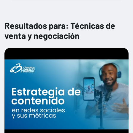
Gestión financiera y planificación estratégica
Gestión fiscal y cumplimiento tributario
Resultados para: Técnicas de
Herramientas digitales para la productividad
venta y negociación
Impacto de las nuevas regulaciones en diferentes sectores
Impacto social y corporativo
Marketing Digital
Normativas y regulaciones de comercio exterior
Opciones de financiamiento para empresas
Preparación para la búsqueda de inversores
Protección de datos y privacidad
Seguridad cibernética para no especialistas
Sostenibilidad y normativas ambientales
Técnicas de venta y negociación