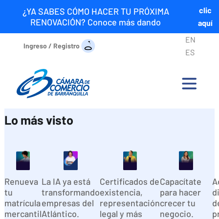
clic
¿YA SABES CÓMO HACER TU PRÓXIMA
RENOVACIÓN? Conoce más dando
aquí
EN
Ingreso / Registro
ES
Renovar
Cursos y
en línea
Máster IA
Certificados
formaciones
Lo más visto
Ingresa
Ingresa
Ingresa
Ingresa
aquí
aquí
aquí
aquí
Renueva
La IA ya está
Certificados de
Capacítate
A
tu
transformando
existencia,
para hacer
d
matrícula
empresas del
representación
crecer tu
d
mercantil
Atlántico.
legal y más
negocio.
p