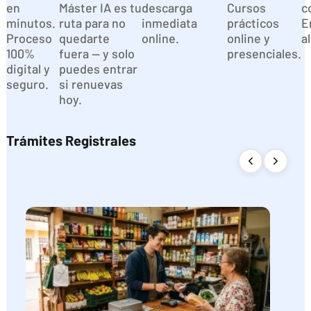
en
Máster IA es tu
descarga
Cursos
c
minutos.
ruta para no
inmediata
prácticos
E
Proceso
quedarte
online.
online y
a
100%
fuera — y solo
presenciales.
digital y
puedes entrar
seguro.
si renuevas
hoy.
Trámites Registrales