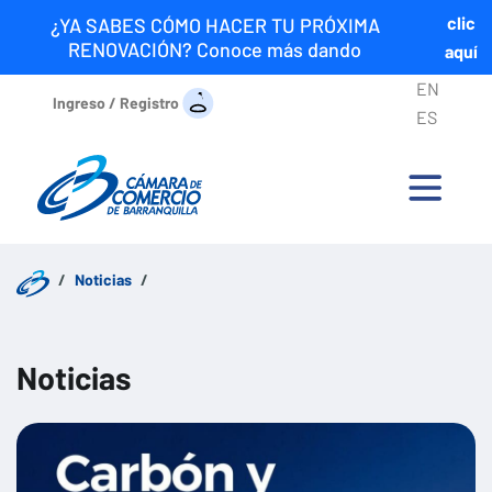
clic
¿YA SABES CÓMO HACER TU PRÓXIMA
RENOVACIÓN? Conoce más dando
aquí
EN
Ingreso / Registro
ES
Noticias
Noticias