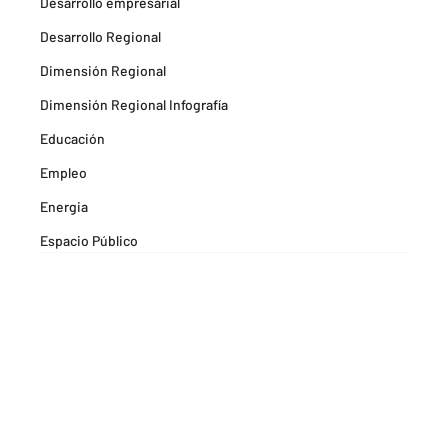
Desarrollo empresarial
Desarrollo Regional
Dimensión Regional
Dimensión Regional Infografía
Educación
Empleo
Energia
Espacio Público
Espacios Habitables
Farma
Formación
Hitos Camarabaq
Imagina Tips para inspirarte Descubre
Matricula mercantil