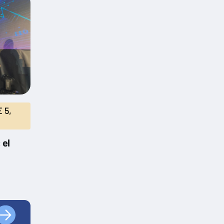
 5,
 el