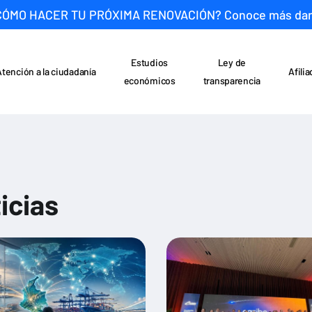
CÓMO HACER TU PRÓXIMA RENOVACIÓN? Conoce más da
Estudios
Ley de
Atención a la ciudadanía
Afili
económicos
transparencia
icias