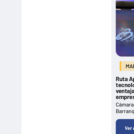
Formación
Hitos Camarabaq
Imagina Tips para inspirarte Descubre
Matricula mercantil
Movilidad
Noticia
Noticias
MAR
Pactos por la Innovación
Ruta Ap
tecnolo
Plan Premium Empresarial
ventaja
Productivo
empres
Cámara
Ruta de crecimiento
Barranq
Salud
Sin categoría
Ver 