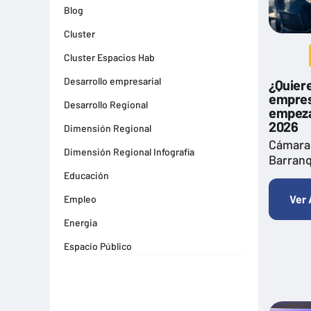
Blog
Cluster
Cluster Espacios Hab
Desarrollo empresarial
¿Quiere
empres
Desarrollo Regional
empeza
2026
Dimensión Regional
Cámara
Dimensión Regional Infografía
Barranq
Educación
Ver 
Empleo
Energia
Espacio Público
Espacios Habitables
Farma