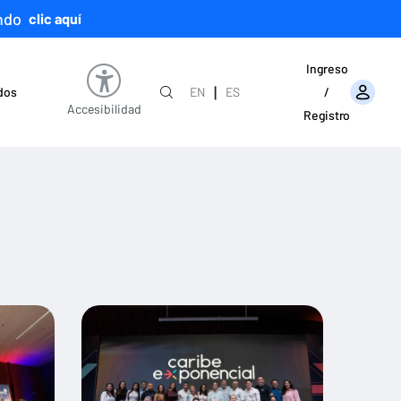
ndo
clic aquí
Ingreso
|
ados
EN
ES
/
Accesibilidad
Registro