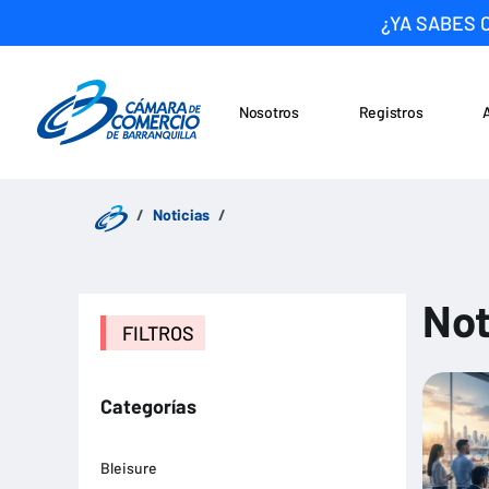
¿YA SABES 
Nosotros
Registros
Noticias
Saltar al contenido
Noticias
Not
FILTROS
Categorías
Bleisure