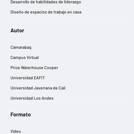
Desarrollo de habilidades de liderazgo
Diseño de espacios de trabajo en casa
Diseño de imágenes publicitarias
Autor
Eficiencia energética y reducción de la huella de carbono
Estrategias de entrada a nuevos mercados
Cámarabaq
Estrategias de marketing digital
Campus Virtual
Estrategias de negocios sostenibles
Price Waterhouse Cooper
Estrategias para la gestión del cambio
Universidad EAFIT
Experiencia del cliente
Universidad Javeriana de Cali
Finanzas y contabilidad
Universidad Los Andes
Gestión de equipos remotos
Gestión de riesgos empresariales
Formato
Gestión del talento y desarrollo profesional
Vídeo
Gestión eficiente de inventarios