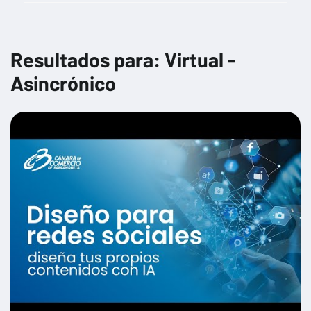
Gestión financiera y planificación estratégica
Gestión fiscal y cumplimiento tributario
Resultados para: Virtual -
Herramientas digitales para la productividad
Asincrónico
Impacto de las nuevas regulaciones en diferentes sectores
Impacto social y corporativo
Marketing Digital
Normativas y regulaciones de comercio exterior
Opciones de financiamiento para empresas
Preparación para la búsqueda de inversores
Protección de datos y privacidad
Seguridad cibernética para no especialistas
Sostenibilidad y normativas ambientales
Técnicas de venta y negociación