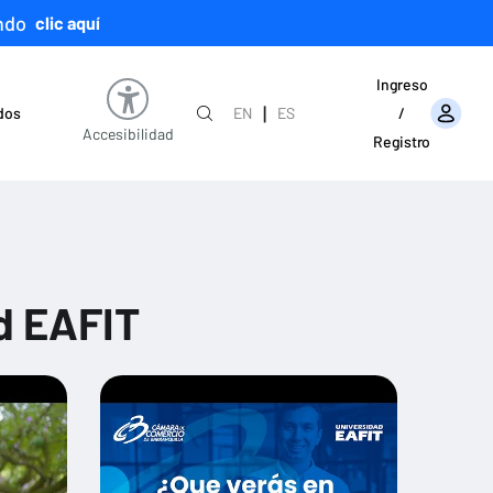
ndo
clic aquí
Ingreso
|
ados
EN
ES
/
Accesibilidad
Registro
d EAFIT