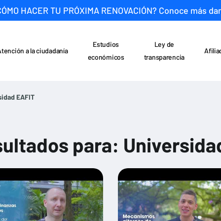
CÓMO HACER TU PRÓXIMA RENOVACIÓN? Conoce más da
Estudios
Ley de
Atención a la ciudadanía
Afili
económicos
transparencia
sidad EAFIT
ultados para: Universida