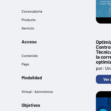
Convocatoria
Producto
Servicio
Acceso
Optimiz
Control
Técnic
Contenido
la corr
optimi
Pago
por: Un
Modalidad
Ver 
Virtual - Asincrónico
Objetivos