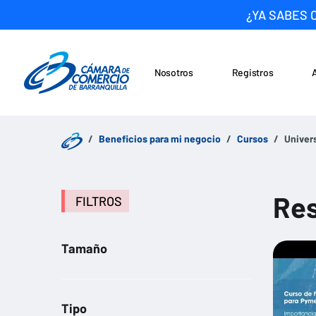
¿YA SABES 
Nosotros
Registros
Noticias
Saltar al contenido
Beneficios para mi negocio
Cursos
Univer
Res
FILTROS
Tamaño
Tipo