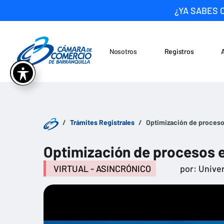
¿YA SABES 
Nosotros
Registros
Noticias
Saltar al contenido
Trámites Registrales
Optimización de procesos 
Optimización de procesos en
VIRTUAL - ASINCRÓNICO
por: Unive