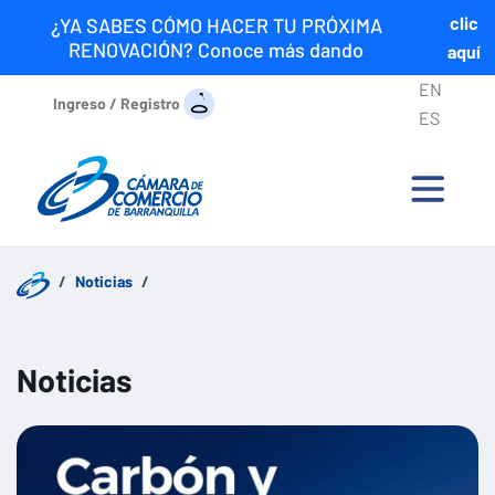
clic
¿YA SABES CÓMO HACER TU PRÓXIMA
RENOVACIÓN? Conoce más dando
aquí
EN
Ingreso / Registro
ES
Noticias
Noticias