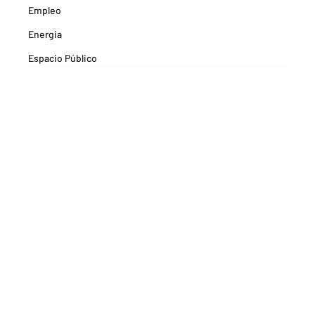
Empleo
Energia
Espacio Público
Espacios Habitables
Farma
Formación
Hitos Camarabaq
Imagina Tips para inspirarte Descubre
Matricula mercantil
Movilidad
Noticia
Noticias
Pactos por la Innovación