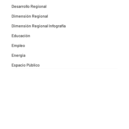
Desarrollo Regional
Dimensión Regional
Dimensión Regional Infografía
Educación
Empleo
Energia
Espacio Público
Espacios Habitables
Farma
Formación
Hitos Camarabaq
Imagina Tips para inspirarte Descubre
Matricula mercantil