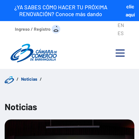
clic
¿YA SABES CÓMO HACER TU PRÓXIMA
RENOVACIÓN? Conoce más dando
aquí
EN
Ingreso / Registro
ES
Noticias
Noticias