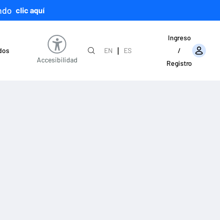
ndo
clic aquí
Ingreso
|
ados
EN
ES
/
Accesibilidad
Registro