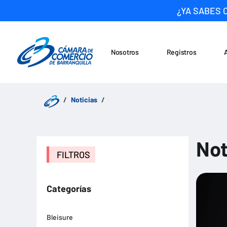
¿YA SABES 
Nosotros
Registros
Noticias
Saltar al contenido
Noticias
Not
FILTROS
Categorías
Bleisure