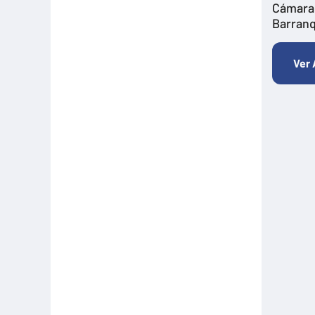
Formación
Cámara
Barranq
Hitos Camarabaq
Imagina Tips para inspirarte Descubre
Ver 
Matricula mercantil
Movilidad
Noticia
Noticias
Pactos por la Innovación
Plan Premium Empresarial
Productivo
Ruta de crecimiento
Salud
Sin categoría