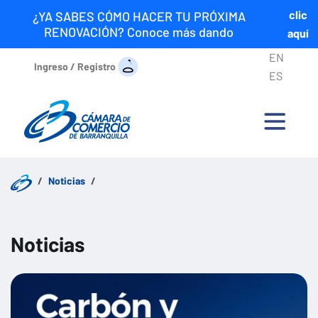
clic
¿YA SABES CÓMO HACER TU PRÓXIMA
RENOVACIÓN? Conoce más dando
aquí
EN
Ingreso / Registro
ES
Noticias
Noticias