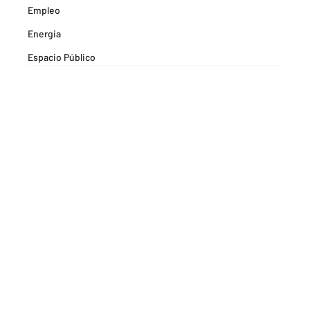
Empleo
Energia
Espacio Público
Espacios Habitables
Farma
Formación
Hitos Camarabaq
Imagina Tips para inspirarte Descubre
Matricula mercantil
Movilidad
Noticia
Noticias
Pactos por la Innovación