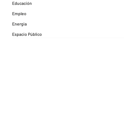
Educación
Empleo
Energia
Espacio Público
Espacios Habitables
Farma
Formación
Hitos Camarabaq
Imagina Tips para inspirarte Descubre
Matricula mercantil
Movilidad
Noticia
Noticias