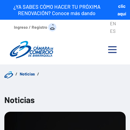
clic
¿YA SABES CÓMO HACER TU PRÓXIMA
RENOVACIÓN? Conoce más dando
aquí
EN
Ingreso / Registro
ES
Noticias
Noticias