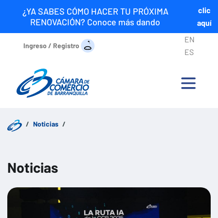
clic
¿YA SABES CÓMO HACER TU PRÓXIMA
RENOVACIÓN? Conoce más dando
aquí
EN
Ingreso / Registro
ES
Noticias
Noticias