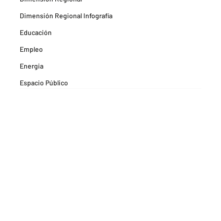
Dimensión Regional Infografía
Educación
Empleo
Energia
Espacio Público
Espacios Habitables
Farma
Formación
Hitos Camarabaq
Imagina Tips para inspirarte Descubre
Matricula mercantil
Movilidad
Noticia