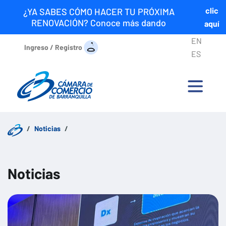
clic
¿YA SABES CÓMO HACER TU PRÓXIMA
RENOVACIÓN? Conoce más dando
aquí
EN
Ingreso / Registro
ES
Noticias
Noticias