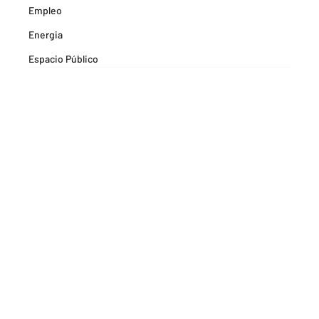
Empleo
Energia
Espacio Público
Espacios Habitables
Farma
Formación
Hitos Camarabaq
Imagina Tips para inspirarte Descubre
Matricula mercantil
Movilidad
Noticia
Noticias
Pactos por la Innovación