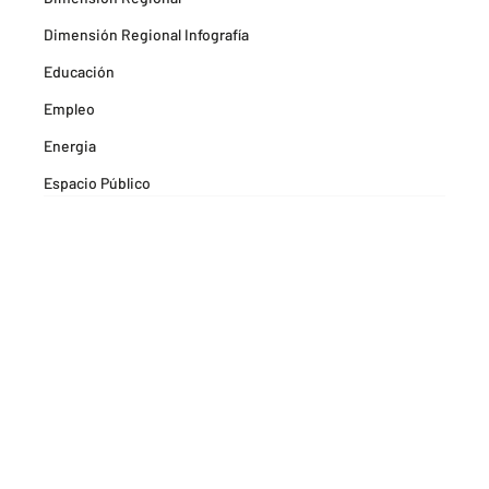
Dimensión Regional Infografía
Educación
Empleo
Energia
Espacio Público
Espacios Habitables
Farma
Formación
Hitos Camarabaq
Imagina Tips para inspirarte Descubre
Matricula mercantil
Movilidad
Noticia