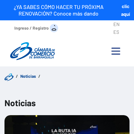
clic
¿YA SABES CÓMO HACER TU PRÓXIMA
RENOVACIÓN? Conoce más dando
aquí
EN
Ingreso / Registro
ES
Noticias
Noticias