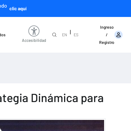
ndo
clic aquí
Ingreso
|
ados
EN
ES
/
Accesibilidad
Registro
rategia Dinámica para