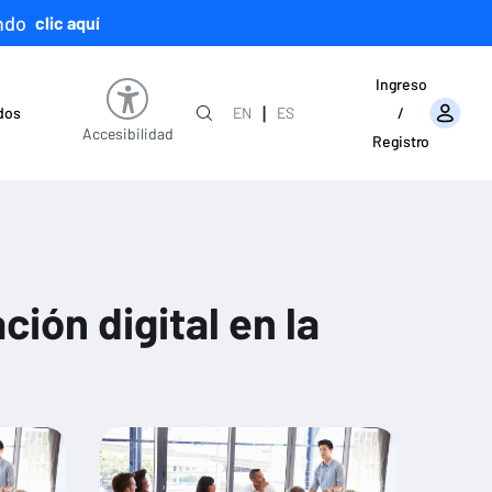
ndo
clic aquí
Ingreso
|
ados
EN
ES
/
Accesibilidad
Registro
ión digital en la