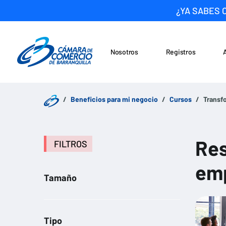
¿YA SABES 
Nosotros
Registros
Noticias
Saltar al contenido
Beneficios para mi negocio
Cursos
Transfo
Res
FILTROS
em
Tamaño
Tipo