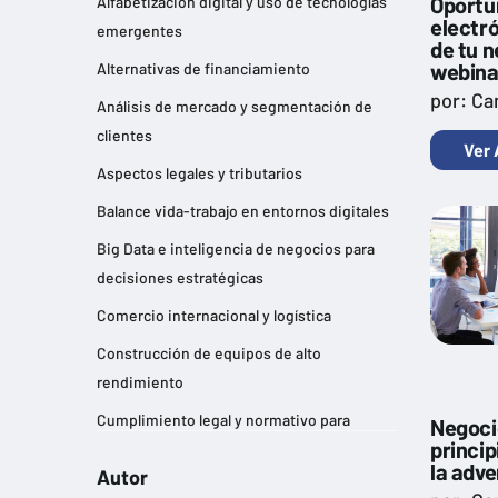
Oportu
Alfabetización digital y uso de tecnologías
electró
emergentes
de tu 
webina
Alternativas de financiamiento
por: Ca
Análisis de mercado y segmentación de
clientes
Ver 
Aspectos legales y tributarios
Balance vida-trabajo en entornos digitales
Big Data e inteligencia de negocios para
decisiones estratégicas
Comercio internacional y logística
Construcción de equipos de alto
rendimiento
Cumplimiento legal y normativo para
Negocio
princip
empresas
la adv
Autor
Desarrollo de habilidades de liderazgo