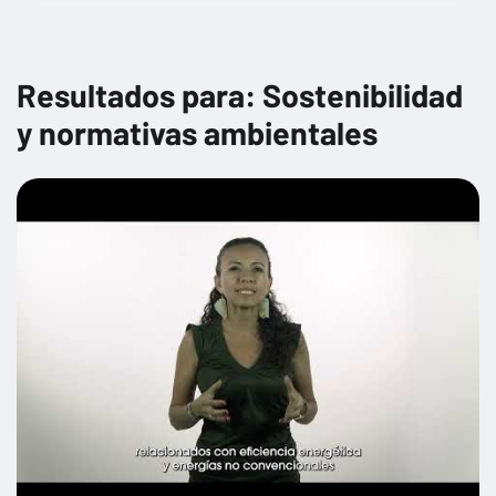
Gestión financiera y planificación estratégica
Gestión fiscal y cumplimiento tributario
Resultados para: Sostenibilidad
Herramientas digitales para la productividad
y normativas ambientales
Impacto de las nuevas regulaciones en diferentes sectores
Impacto social y corporativo
Marketing Digital
Normativas y regulaciones de comercio exterior
Opciones de financiamiento para empresas
Preparación para la búsqueda de inversores
Protección de datos y privacidad
Seguridad cibernética para no especialistas
Sostenibilidad y normativas ambientales
Técnicas de venta y negociación