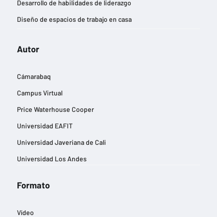
Desarrollo de habilidades de liderazgo
Diseño de espacios de trabajo en casa
Diseño de imágenes publicitarias
Autor
Eficiencia energética y reducción de la huella de carbono
Estrategias de entrada a nuevos mercados
Cámarabaq
Estrategias de marketing digital
Campus Virtual
Estrategias de negocios sostenibles
Price Waterhouse Cooper
Estrategias para la gestión del cambio
Universidad EAFIT
Experiencia del cliente
Universidad Javeriana de Cali
Finanzas y contabilidad
Universidad Los Andes
Gestión de equipos remotos
Gestión de riesgos empresariales
Formato
Gestión del talento y desarrollo profesional
Vídeo
Gestión eficiente de inventarios