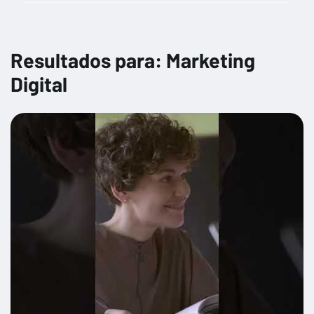
Gestión financiera y planificación estratégica
Gestión fiscal y cumplimiento tributario
Resultados para: Marketing
Herramientas digitales para la productividad
Digital
Impacto de las nuevas regulaciones en diferentes sectores
Impacto social y corporativo
Marketing Digital
Normativas y regulaciones de comercio exterior
Opciones de financiamiento para empresas
Preparación para la búsqueda de inversores
Protección de datos y privacidad
Seguridad cibernética para no especialistas
Sostenibilidad y normativas ambientales
Técnicas de venta y negociación