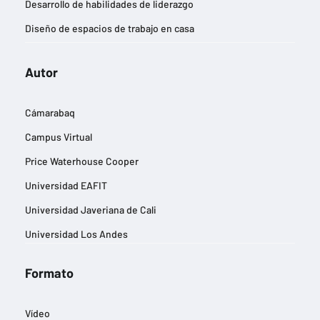
Desarrollo de habilidades de liderazgo
Diseño de espacios de trabajo en casa
Diseño de imágenes publicitarias
Autor
Eficiencia energética y reducción de la huella de carbono
Estrategias de entrada a nuevos mercados
Cámarabaq
Estrategias de marketing digital
Campus Virtual
Estrategias de negocios sostenibles
Price Waterhouse Cooper
Estrategias para la gestión del cambio
Universidad EAFIT
Experiencia del cliente
Universidad Javeriana de Cali
Finanzas y contabilidad
Universidad Los Andes
Gestión de equipos remotos
Gestión de riesgos empresariales
Formato
Gestión del talento y desarrollo profesional
Vídeo
Gestión eficiente de inventarios