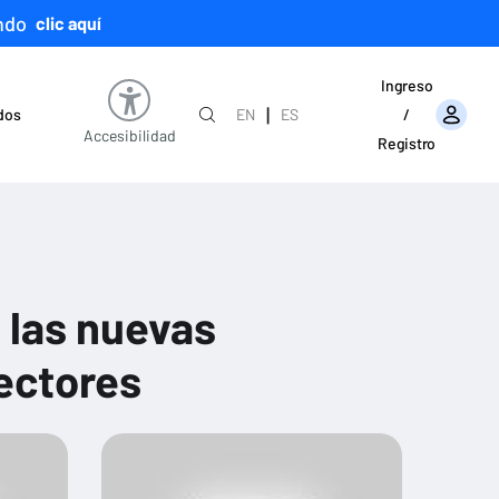
ndo
clic aquí
Ingreso
|
ados
EN
ES
/
Accesibilidad
Registro
 las nuevas
ectores