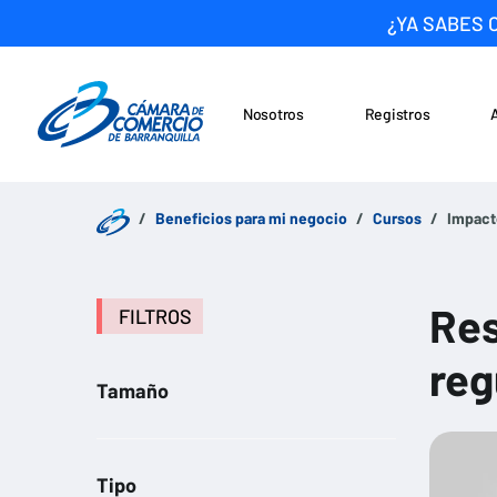
¿YA SABES 
Nosotros
Registros
Noticias
Saltar al contenido
Beneficios para mi negocio
Cursos
Impact
Res
FILTROS
reg
Tamaño
Tipo