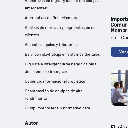
Alfabetización digital y uso de tecnologías
emergentes
Import
Alternativas de financiamiento
Comuni
Análisis de mercado y segmentación de
Memori
clientes
por: Ca
Aspectos legales y tributarios
Ver 
Balance vida-trabajo en entornos digitales
Big Data e inteligencia de negocios para
decisiones estratégicas
Comercio internacional y logística
Construcción de equipos de alto
rendimiento
Cumplimiento legal y normativo para
empresas
Autor
Desarrollo de habilidades de liderazgo
El mic