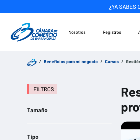
¿YA SABES 
Nosotros
Registros
Noticias
Saltar al contenido
Beneficios para mi negocio
Cursos
Gestión
Res
FILTROS
pro
Tamaño
Tipo