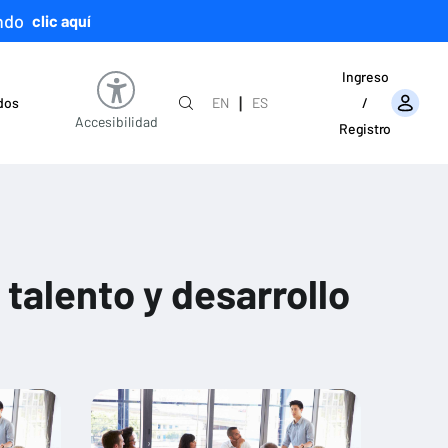
ndo
clic aquí
Ingreso
|
ados
EN
ES
/
Accesibilidad
Registro
talento y desarrollo