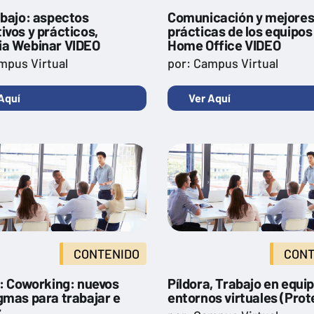
abajo: aspectos
Comunicación y mejore
ivos y prácticos,
prácticas de los equipos
a Webinar VIDEO
Home Office VIDEO
mpus Virtual
por: Campus Virtual
Aquí
Ver Aquí
CONTENIDO
CONT
a: Coworking: nuevos
Píldora, Trabajo en equi
gmas para trabajar e
entornos virtuales (Prot
r