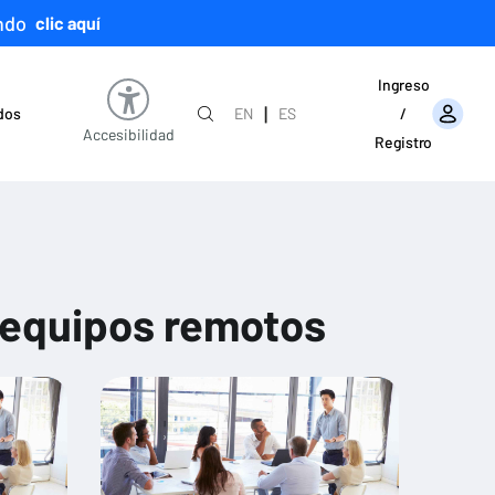
ndo
clic aquí
Ingreso
|
ados
EN
ES
/
Accesibilidad
Registro
 equipos remotos