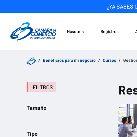
¿YA SABES 
Nosotros
Registros
Noticias
Saltar al contenido
Beneficios para mi negocio
Cursos
Gestió
Res
FILTROS
Tamaño
Tipo