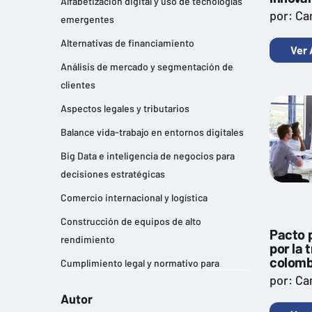
Alfabetización digital y uso de tecnologías
por: Ca
emergentes
Alternativas de financiamiento
Ver 
Análisis de mercado y segmentación de
clientes
Aspectos legales y tributarios
Balance vida-trabajo en entornos digitales
Big Data e inteligencia de negocios para
decisiones estratégicas
Comercio internacional y logística
Construcción de equipos de alto
Pacto p
rendimiento
por la 
colomb
Cumplimiento legal y normativo para
por: Ca
empresas
Autor
Desarrollo de habilidades de liderazgo