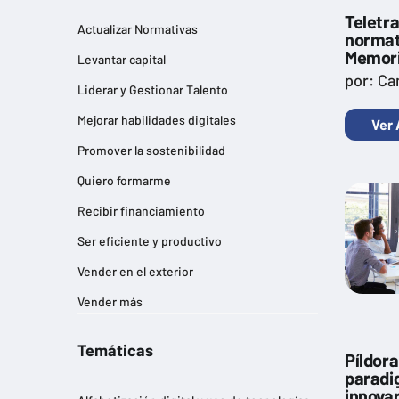
Teletr
Actualizar Normativas
normat
Memori
Levantar capital
por: Ca
Liderar y Gestionar Talento
Mejorar habilidades digitales
Ver 
Promover la sostenibilidad
Quiero formarme
Recibir financiamiento
Ser eficiente y productivo
Vender en el exterior
Vender más
Temáticas
Píldor
paradi
innova