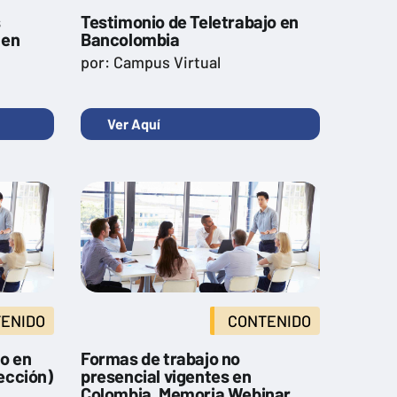
s
Testimonio de Teletrabajo en
 en
Bancolombia
por: Campus Virtual
Ver Aquí
ENIDO
CONTENIDO
po en
Formas de trabajo no
ección)
presencial vigentes en
Colombia, Memoria Webinar