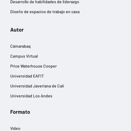
Desarrollo de habilidades de liderazgo
Diseño de espacios de trabajo en casa
Diseño de imágenes publicitarias
Autor
Eficiencia energética y reducción de la huella de carbono
Estrategias de entrada a nuevos mercados
Cámarabaq
Estrategias de marketing digital
Campus Virtual
Estrategias de negocios sostenibles
Price Waterhouse Cooper
Estrategias para la gestión del cambio
Universidad EAFIT
Experiencia del cliente
Universidad Javeriana de Cali
Finanzas y contabilidad
Universidad Los Andes
Gestión de equipos remotos
Gestión de riesgos empresariales
Formato
Gestión del talento y desarrollo profesional
Vídeo
Gestión eficiente de inventarios