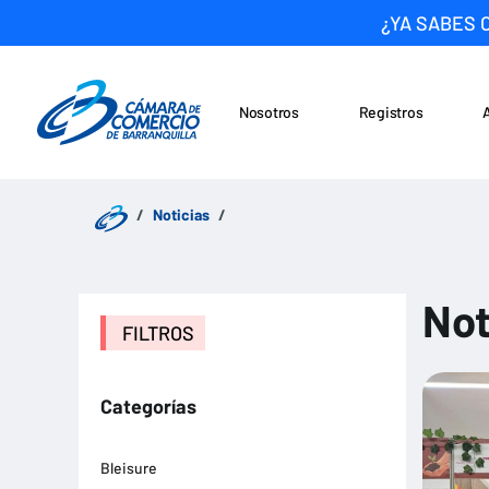
¿YA SABES 
Nosotros
Registros
Noticias
Saltar al contenido
Noticias
Not
FILTROS
Categorías
Bleisure