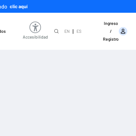
ndo
clic aquí
Ingreso
|
ados
EN
ES
/
Accesibilidad
Registro