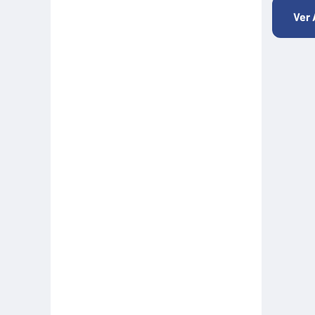
Formación
Ver 
Hitos Camarabaq
Imagina Tips para inspirarte Descubre
Matricula mercantil
Movilidad
Noticia
Noticias
Pactos por la Innovación
Plan Premium Empresarial
Productivo
Ruta de crecimiento
Salud
Sin categoría