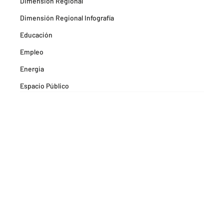
Dimensión Regional
Dimensión Regional Infografía
Educación
Empleo
Energia
Espacio Público
Espacios Habitables
Farma
Formación
Hitos Camarabaq
Imagina Tips para inspirarte Descubre
Matricula mercantil
Movilidad
Noticia