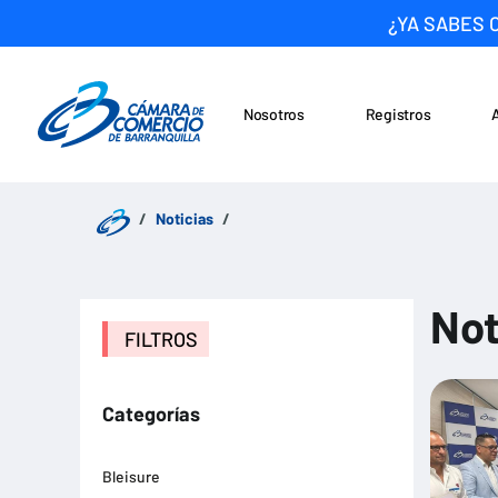
¿YA SABES 
Nosotros
Registros
Noticias
Saltar al contenido
Noticias
Not
FILTROS
Categorías
Bleisure