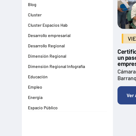
Blog
Cluster
Cluster Espacios Hab
Desarrollo empresarial
VI
Desarrollo Regional
Certif
Dimensión Regional
un paso
empresa
Dimensión Regional Infografía
Cámara
Educación
Barranq
Empleo
Ver 
Energia
Espacio Público
Espacios Habitables
Farma