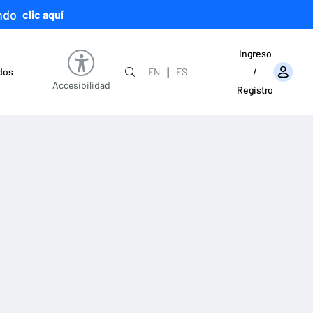
ndo
clic aquí
Ingreso
|
ados
EN
ES
/
Accesibilidad
Registro