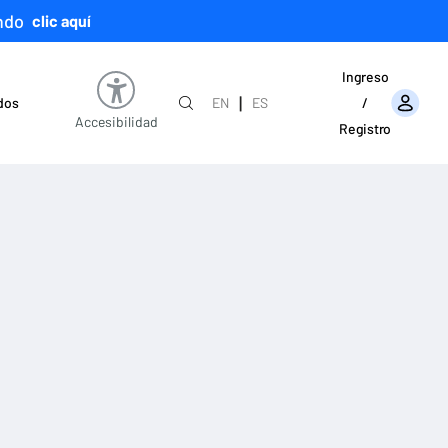
ndo
clic aquí
Ingreso
|
ados
EN
ES
/
Accesibilidad
Registro