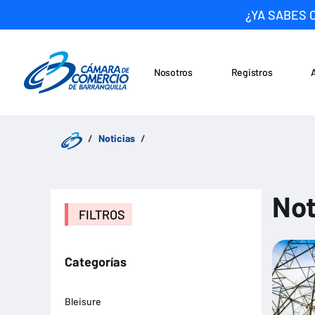
¿YA SABES 
Nosotros
Registros
Noticias
Saltar al contenido
Noticias
Not
FILTROS
Categorías
Bleisure