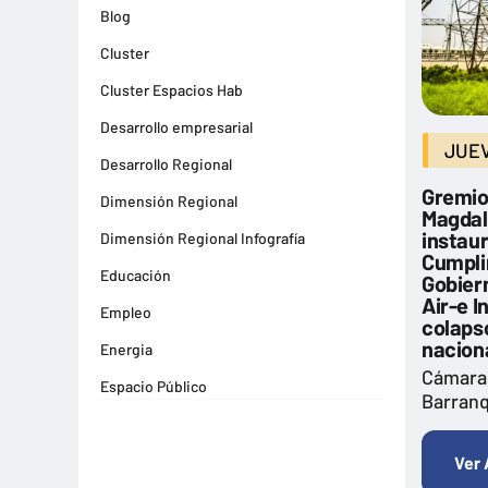
Blog
Cluster
Cluster Espacios Hab
Desarrollo empresarial
JUEV
Desarrollo Regional
Gremios
Dimensión Regional
Magdal
instau
Dimensión Regional Infografía
Cumplim
Educación
Gobiern
Air-e I
Empleo
colapso
nacion
Energia
Cámara
Espacio Público
Barranq
Espacios Habitables
Farma
Ver 