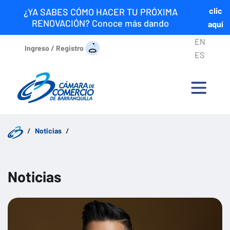
clic
¿YA SABES CÓMO HACER TU PRÓXIMA
RENOVACIÓN? Conoce más dando
aquí
EN
Ingreso / Registro
ES
Noticias
Noticias