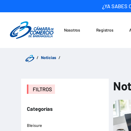
¿YA SABES 
Nosotros
Registros
Noticias
Saltar al contenido
Noticias
Not
FILTROS
Categorías
Bleisure