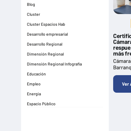
Blog
Cluster
Cluster Espacios Hab
Desarrollo empresarial
Certifi
Cámara
Desarrollo Regional
respue
más fr
Dimensión Regional
Cámara
Dimensión Regional Infografía
Barranq
Educación
Ver 
Empleo
Energia
Espacio Público
Espacios Habitables
Farma