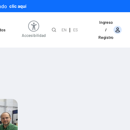
ndo
clic aquí
Ingreso
|
ados
EN
ES
/
Accesibilidad
Registro