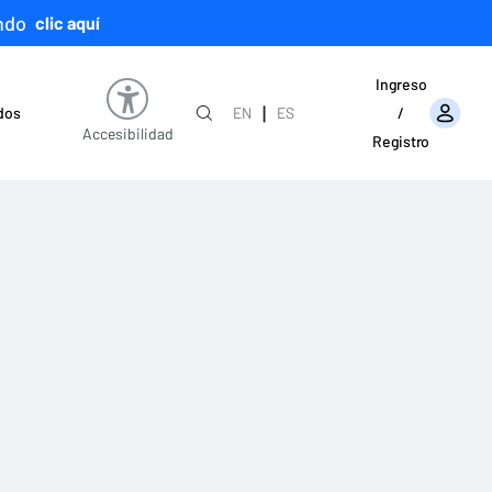
ndo
clic aquí
Ingreso
|
ados
EN
ES
/
Accesibilidad
Registro