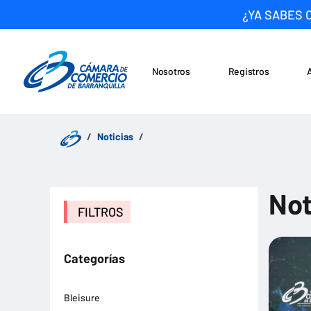
¿YA SABES 
Nosotros
Registros
Noticias
Saltar al contenido
Noticias
Not
FILTROS
Categorías
Bleisure