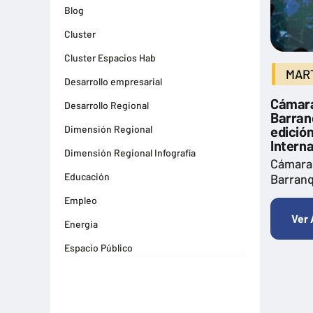
Blog
Cluster
Cluster Espacios Hab
MART
Desarrollo empresarial
Cámara
Desarrollo Regional
Barranq
Dimensión Regional
edició
Intern
Dimensión Regional Infografía
Cámara
Educación
Barranq
Empleo
Ver 
Energia
Espacio Público
Espacios Habitables
Farma