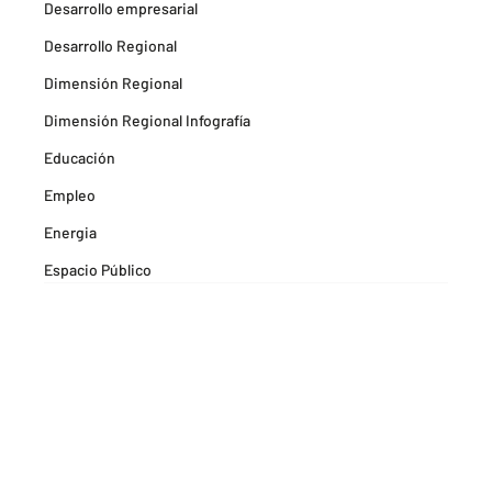
Desarrollo empresarial
Desarrollo Regional
Dimensión Regional
Dimensión Regional Infografía
Educación
Empleo
Energia
Espacio Público
Espacios Habitables
Farma
Formación
Hitos Camarabaq
Imagina Tips para inspirarte Descubre