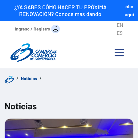
clic
¿YA SABES CÓMO HACER TU PRÓXIMA
RENOVACIÓN? Conoce más dando
aquí
EN
Ingreso / Registro
ES
Noticias
Noticias