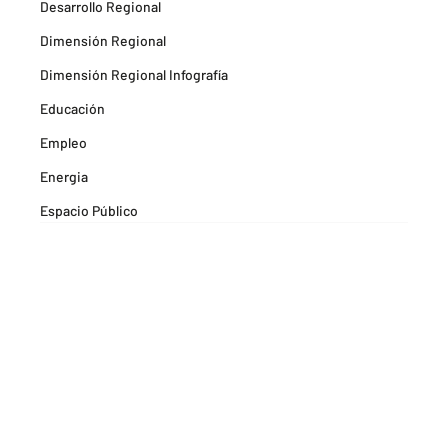
Desarrollo Regional
Dimensión Regional
Dimensión Regional Infografía
Educación
Empleo
Energia
Espacio Público
Espacios Habitables
Farma
Formación
Hitos Camarabaq
Imagina Tips para inspirarte Descubre
Matricula mercantil