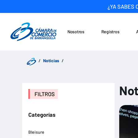
¿YA SABES 
Nosotros
Registros
Noticias
Saltar al contenido
Noticias
Not
FILTROS
Categorías
Bleisure