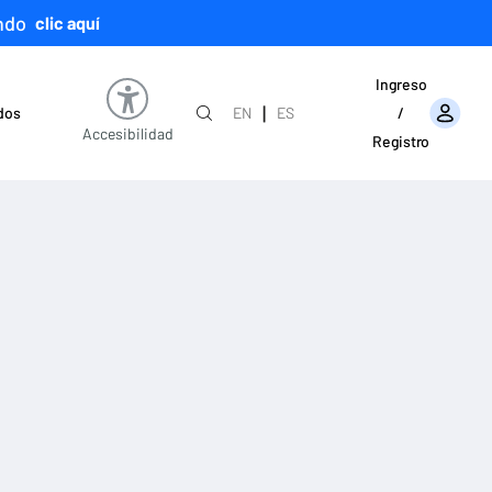
ndo
clic aquí
Ingreso
|
ados
EN
ES
/
Accesibilidad
Registro