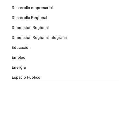
Desarrollo empresarial
Desarrollo Regional
Dimensión Regional
Dimensión Regional Infografía
Educación
Empleo
Energia
Espacio Público
Espacios Habitables
Farma
Formación
Hitos Camarabaq
Imagina Tips para inspirarte Descubre