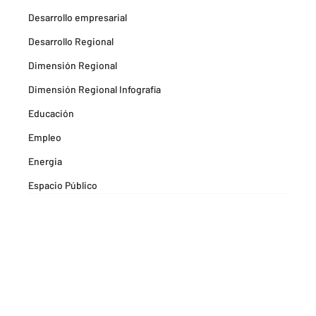
Desarrollo empresarial
Desarrollo Regional
Dimensión Regional
Dimensión Regional Infografía
Educación
Empleo
Energia
Espacio Público
Espacios Habitables
Farma
Formación
Hitos Camarabaq
Imagina Tips para inspirarte Descubre