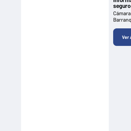
Formación
seguro
Hitos Camarabaq
Cámara
Barranq
Imagina Tips para inspirarte Descubre
Matricula mercantil
Ver 
Movilidad
Noticia
Noticias
Pactos por la Innovación
Plan Premium Empresarial
Productivo
Ruta de crecimiento
Salud
Sin categoría