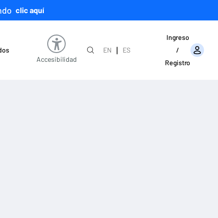
ndo
clic aquí
Ingreso
|
ados
EN
ES
/
Accesibilidad
Registro