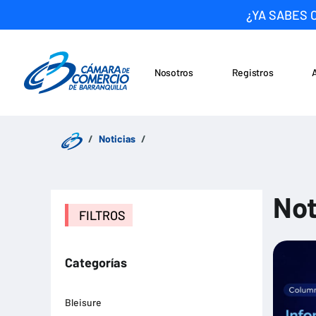
¿YA SABES 
Nosotros
Registros
Noticias
Saltar al contenido
Noticias
Not
FILTROS
Categorías
Bleisure