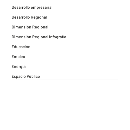
Desarrollo empresarial
Desarrollo Regional
Dimensión Regional
Dimensión Regional Infografía
Educación
Empleo
Energia
Espacio Público
Espacios Habitables
Farma
Formación
Hitos Camarabaq
Imagina Tips para inspirarte Descubre