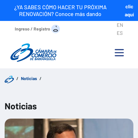
clic
¿YA SABES CÓMO HACER TU PRÓXIMA
RENOVACIÓN? Conoce más dando
aquí
EN
Ingreso / Registro
ES
Noticias
Noticias