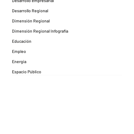
Desarrollo empresarial
Desarrollo Regional
Dimensión Regional
Dimensión Regional Infografía
Educación
Empleo
Energia
Espacio Público
Espacios Habitables
Farma
Formación
Hitos Camarabaq
Imagina Tips para inspirarte Descubre
Matricula mercantil