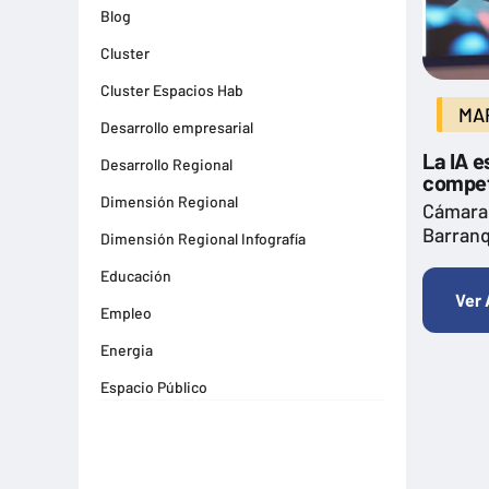
Blog
Cluster
Cluster Espacios Hab
MAR
Desarrollo empresarial
La IA e
Desarrollo Regional
competi
Dimensión Regional
Cámara
Barranq
Dimensión Regional Infografía
Educación
Ver 
Empleo
Energia
Espacio Público
Espacios Habitables
Farma