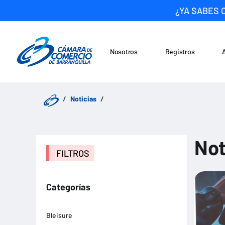
¿YA SABES 
Nosotros
Registros
Noticias
Saltar al contenido
Noticias
Not
FILTROS
Categorías
Bleisure