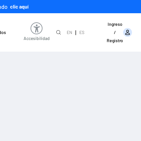
ndo
clic aquí
Ingreso
|
ados
EN
ES
/
Accesibilidad
Registro