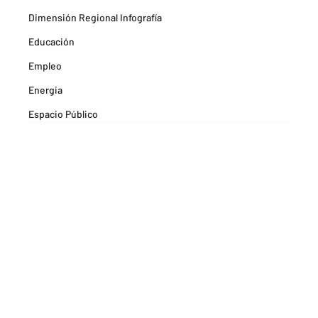
Dimensión Regional Infografía
Educación
Empleo
Energia
Espacio Público
Espacios Habitables
Farma
Formación
Hitos Camarabaq
Imagina Tips para inspirarte Descubre
Matricula mercantil
Movilidad
Noticia