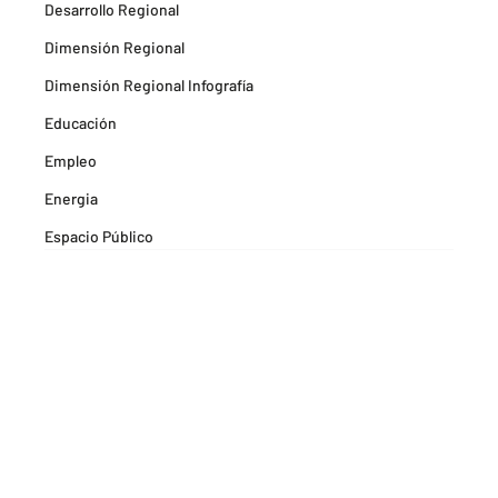
Desarrollo Regional
Dimensión Regional
Dimensión Regional Infografía
Educación
Empleo
Energia
Espacio Público
Espacios Habitables
Farma
Formación
Hitos Camarabaq
Imagina Tips para inspirarte Descubre
Matricula mercantil