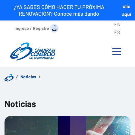
clic
¿YA SABES CÓMO HACER TU PRÓXIMA
RENOVACIÓN? Conoce más dando
aquí
EN
Ingreso / Registro
ES
Noticias
Noticias