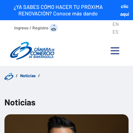
clic
¿YA SABES CÓMO HACER TU PRÓXIMA
RENOVACIÓN? Conoce más dando
aquí
EN
Ingreso / Registro
ES
Noticias
Noticias