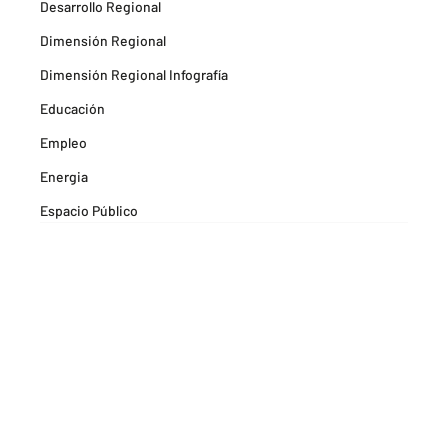
Desarrollo Regional
Dimensión Regional
Dimensión Regional Infografía
Educación
Empleo
Energia
Espacio Público
Espacios Habitables
Farma
Formación
Hitos Camarabaq
Imagina Tips para inspirarte Descubre
Matricula mercantil