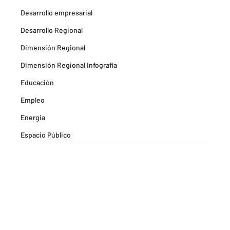
Desarrollo empresarial
Desarrollo Regional
Dimensión Regional
Dimensión Regional Infografía
Educación
Empleo
Energia
Espacio Público
Espacios Habitables
Farma
Formación
Hitos Camarabaq
Imagina Tips para inspirarte Descubre