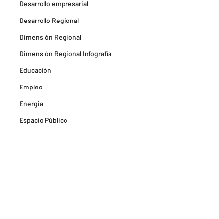
Desarrollo empresarial
Desarrollo Regional
Dimensión Regional
Dimensión Regional Infografía
Educación
Empleo
Energia
Espacio Público
Espacios Habitables
Farma
Formación
Hitos Camarabaq
Imagina Tips para inspirarte Descubre