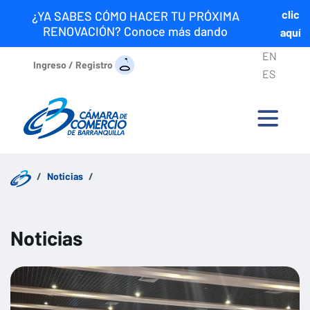
clic
¿YA SABES CÓMO HACER TU PRÓXIMA
RENOVACIÓN? Conoce más dando
aquí
EN
Ingreso / Registro
ES
Noticias
Noticias