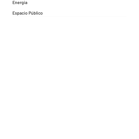
Energia
Espacio Público
Espacios Habitables
Farma
Formación
Hitos Camarabaq
Imagina Tips para inspirarte Descubre
Matricula mercantil
Movilidad
Noticia
Noticias
Pactos por la Innovación
Plan Premium Empresarial