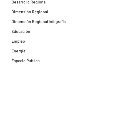
Desarrollo Regional
Dimensión Regional
Dimensión Regional Infografía
Educación
Empleo
Energia
Espacio Público
Espacios Habitables
Farma
Formación
Hitos Camarabaq
Imagina Tips para inspirarte Descubre
Matricula mercantil