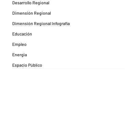
Desarrollo Regional
Dimensión Regional
Dimensión Regional Infografía
Educación
Empleo
Energia
Espacio Público
Espacios Habitables
Farma
Formación
Hitos Camarabaq
Imagina Tips para inspirarte Descubre
Matricula mercantil