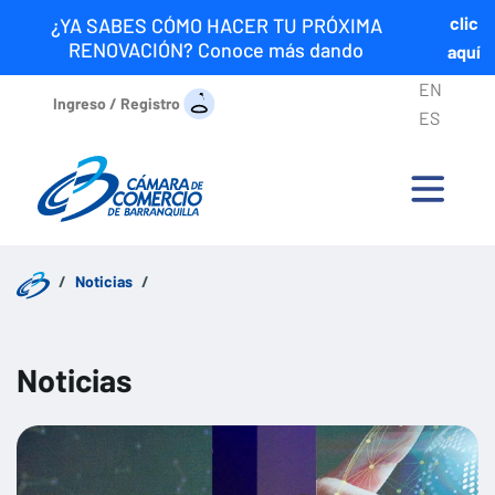
clic
¿YA SABES CÓMO HACER TU PRÓXIMA
RENOVACIÓN? Conoce más dando
aquí
EN
Ingreso / Registro
ES
Noticias
Noticias