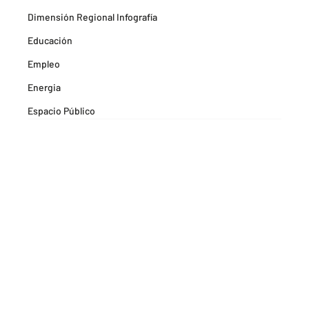
Dimensión Regional Infografía
Educación
Empleo
Energia
Espacio Público
Espacios Habitables
Farma
Formación
Hitos Camarabaq
Imagina Tips para inspirarte Descubre
Matricula mercantil
Movilidad
Noticia