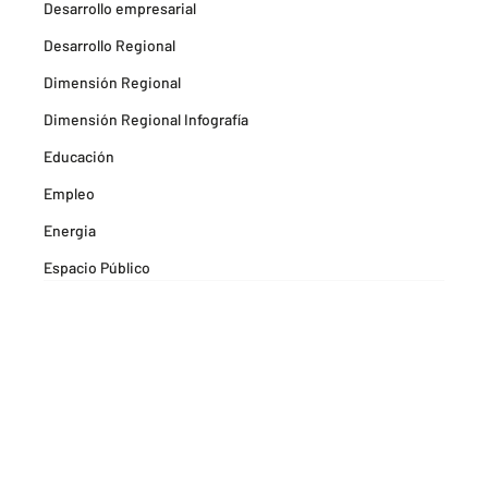
Desarrollo empresarial
Desarrollo Regional
Dimensión Regional
Dimensión Regional Infografía
Educación
Empleo
Energia
Espacio Público
Espacios Habitables
Farma
Formación
Hitos Camarabaq
Imagina Tips para inspirarte Descubre