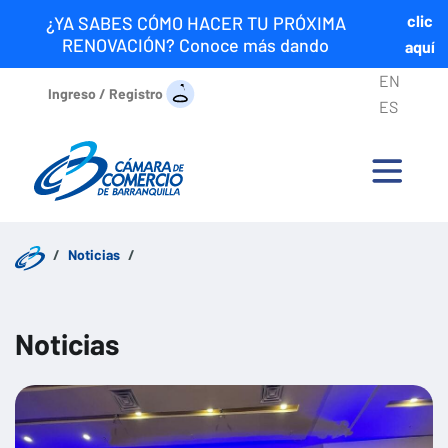
clic
¿YA SABES CÓMO HACER TU PRÓXIMA
RENOVACIÓN? Conoce más dando
aquí
EN
Ingreso / Registro
ES
Noticias
Noticias